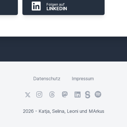
Folgen auf
LINKEDIN
Datenschutz
Impressum
X
Instagram
Threads
Mastodon
LinkedIn
Steady
Spotify
2026 - Katja, Selina, Leoni und MArkus