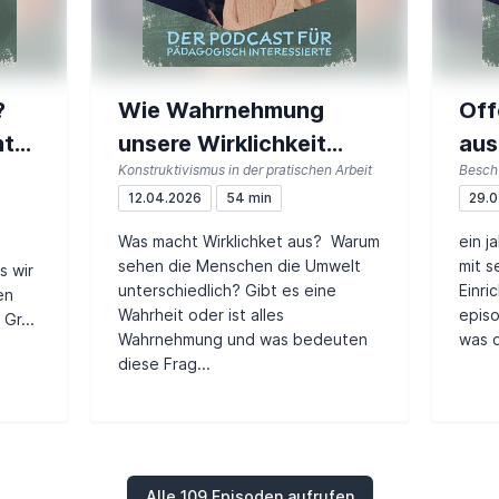
?
Wie Wahrnehmung
Off
ht
unsere Wirklichkeit
aus
Konstruktivismus in der pratischen Arbeit
Besch
konstruiert #106
12.04.2026
54 min
29.0
Was macht Wirklichket aus? Warum
ein j
sehen die Menschen die Umwelt
mit 
s wir
unterschiedlich? Gibt es eine
Einri
en
Wahrheit oder ist alles
episo
Gr...
Wahrnehmung und was bedeuten
was d
diese Frag...
Alle 109 Episoden aufrufen