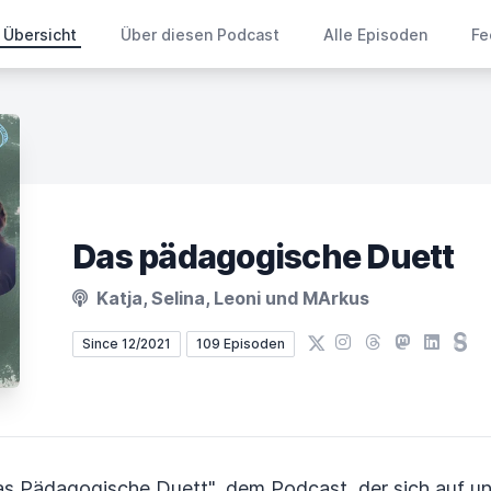
Übersicht
Über diesen Podcast
Alle Episoden
Fe
Das pädagogische Duett
Katja, Selina, Leoni und MArkus
X
Instagram
Threads
Mastodon
LinkedIn
Ste
Since 12/2021
109 Episoden
as Pädagogische Duett", dem Podcast, der sich auf un