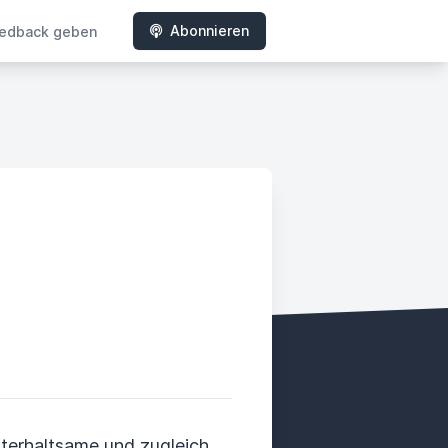
Abonnieren
edback geben
ady
terhaltsame und zugleich