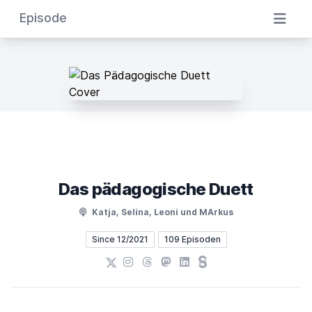
Episode
Das pädagogische Duett
Katja, Selina, Leoni und MArkus
Since 12/2021
109 Episoden
X
Instagram
Threads
Mastodon
LinkedIn
Steady