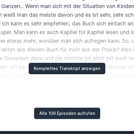
 Ganzen...
Wenn man sich mit der Situation von Kinder
nn weiß man das meiste davon und es ist sehr, sehr sc
d ich kann es sehr empfehlen, das Buch sich einfach a
super.
Man kann es auch Kapitel für Kapitel lesen und 
der etwas mehr, worüber man sich aufregen kann.
So, 
Fakten aus diesem Buch für mich aus der Praxis?
Also 
 Gedanken dazu und die möchte ich jetzt mit euch tei
men.
Ich bin selber ganz gespannt, weil ich sitze hier 
Komplettes Transkript anzeigen
auen, das Mikrofon vor meinem Gesicht und hin und wi
anmache, die, die nur den Podcast hören.
Nicht irritiert
 und Familien sind eine gesellschaftliche Minderheit.
D
ine Zahl, also nur 16 Prozent der Kinder, der Familie
So, und sind damit eine Minderheit.
So, was bedeutet es
Alle 109 Episoden aufrufen
ginne jetzt durch ein paar Fakten durch und es kommt 
kommt ganz viel aus meiner praktischen Arbeit.
Es ko