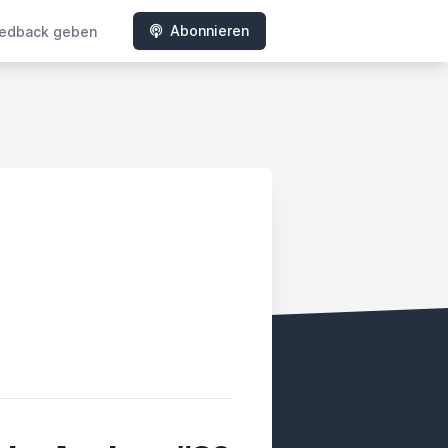
Abonnieren
edback geben
ady