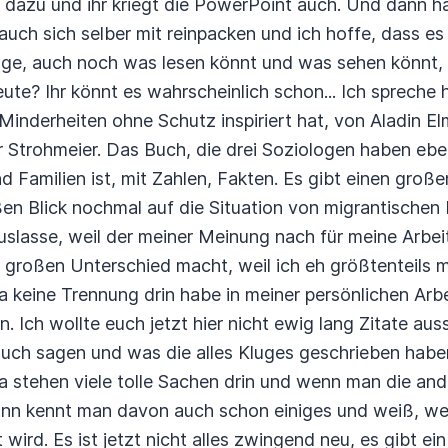
 dazu und ihr kriegt die PowerPoint auch.
Und dann ha
uch sich selber mit reinpacken und ich hoffe, dass es
age, auch noch was lesen könnt und was sehen könnt, 
ute? Ihr könnt es wahrscheinlich schon...
Ich spreche 
inderheiten ohne Schutz inspiriert hat, von Aladin El
 Strohmeier.
Das Buch, die drei Soziologen haben ebe
d Familien ist, mit Zahlen, Fakten.
Es gibt einen große
ßen Blick nochmal auf die Situation von migrantischen 
slasse, weil der meiner Meinung nach für meine Arbeit,
en großen Unterschied macht, weil ich eh größtenteils 
 keine Trennung drin habe in meiner persönlichen Arbe
n.
Ich wollte euch jetzt hier nicht ewig lang Zitate au
uch sagen und was die alles Kluges geschrieben haben
da stehen viele tolle Sachen drin und wenn man die a
dann kennt man davon auch schon einiges und weiß, we
 wird.
Es ist jetzt nicht alles zwingend neu, es gibt e