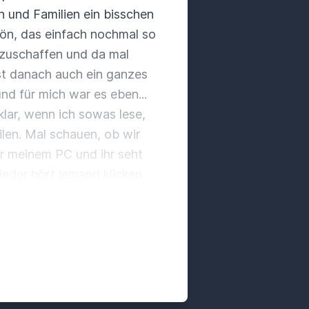
n und Familien ein bisschen
hön, das einfach nochmal so
nzuschaffen und da mal
ist danach auch ein ganzes
und für mich war es eben...
klar, wenn ich sowas lese,
len.
Mal schauen, ob wir
vor meinem PC und ihr seht
eder hört jemand klicken,
 sein.
Jetzt kommt nämlich
as ist grundsätzlich einfach
n, nein, der Menschen in
 jetzt für mich als
ganz viel Meinung.
Also
mmt ganz viel Ansichten, es