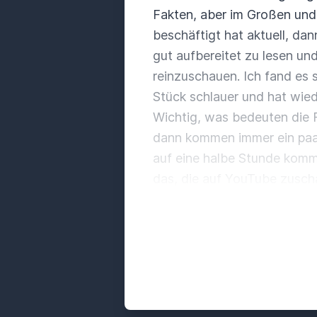
Fakten, aber im Großen und
beschäftigt hat aktuell, da
gut aufbereitet zu lesen un
reinzuschauen.
Ich fand es 
Stück schlauer und hat wie
Wichtig, was bedeuten die 
dann kommen immer ein paar
auf eine halbe Stunde kom
das, die auf YouTube zusch
wenn ich die nächste Folie 
so ein Klick.
So.
Also.
Kinder
mal so.
Also es kommt doch e
Deutschland sind unter 18.
Pädagoge?
Ja, also ich be
muss man einfach sagen, es 