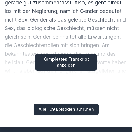
gerade gut zusammenfasst. Also, es geht direkt
los mit der Negierung,
nämlich Gender bedeutet
nicht Sex. Gender als das gelebte Geschlecht und
Sex, das biologische
Geschlecht, müssen nicht
gleich sein. Gender beinhaltet alle Erwartungen,
die Geschlechterrollen
mit sich bringen. Am
bekanntesten wäre da wohl das rosa und das
Komplettes Transkript
hellblau. Genau, Gender und Sex,
die Worte haben
anzeigen
wir uns eben aus dem Englischen ausgeliehen und
Gender ist hier das soziokulturelle
Geschlecht und
Sex ist eben das biologische Geschlecht, mit dem
wir mehr oder weniger
eindeutig geboren werden.
Genau. Und dann gibt es da noch so drei Begriffe.
Alle 109 Episoden aufrufen
Einmal das Gender
Mainstreaming, der Versuch,
die unterschiedlichen Lebenssituationen von
Frauen und Männern in
Politik und Verwaltung