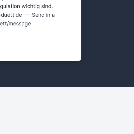
gulation wichtig sind,
duett.de --- Send in a
uett/message