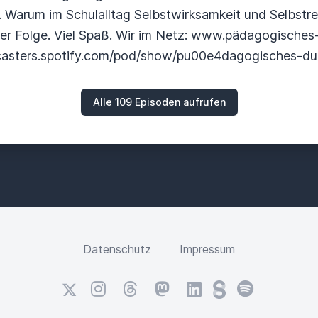
. Warum im Schulalltag Selbstwirksamkeit und Selbstre
ser Folge. Viel Spaß. Wir im Netz: www.pädagogisches-
dcasters.spotify.com/pod/show/pu00e4dagogisches-d
Alle 109 Episoden aufrufen
Datenschutz
Impressum
X
Instagram
Threads
Mastodon
LinkedIn
Steady
Spotify