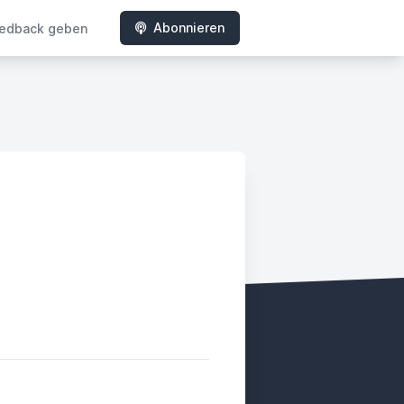
Abonnieren
edback geben
ady