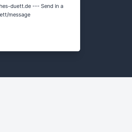
es-duett.de --- Send in a
uett/message