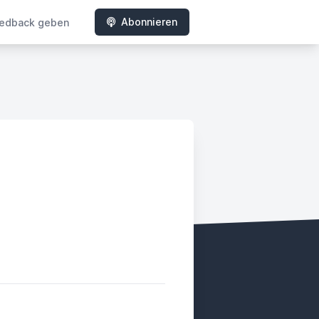
Abonnieren
edback geben
ady