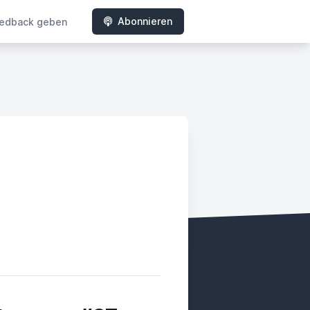
Abonnieren
edback geben
ady