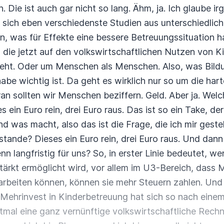
n.
Die ist auch gar nicht so lang.
Ähm, ja.
Ich glaube ir
 sich eben verschiedenste Studien aus unterschiedlic
n, was für Effekte eine bessere Betreuungssituation h
, die jetzt auf den volkswirtschaftlichen Nutzen von K
eht.
Oder um Menschen als Menschen.
Also, was Bild
abe wichtig ist.
Da geht es wirklich nur so um die har
ran sollten wir Menschen beziffern.
Geld.
Aber ja.
Welc
s ein Euro rein, drei Euro raus.
Das ist so ein Take, der
nd was macht, also das ist die Frage, die ich mir gestel
ustande?
Dieses ein Euro rein, drei Euro raus.
Und dann 
n langfristig für uns?
So, in erster Linie bedeutet, 
ärkt ermöglicht wird,
vor allem im U3-Bereich, dass 
rbeiten können, können sie mehr Steuern zahlen.
Und 
Mehrinvest in Kinderbetreuung hat sich so nach eine
rstmal eine ganz vernünftige volkswirtschaftliche Rech