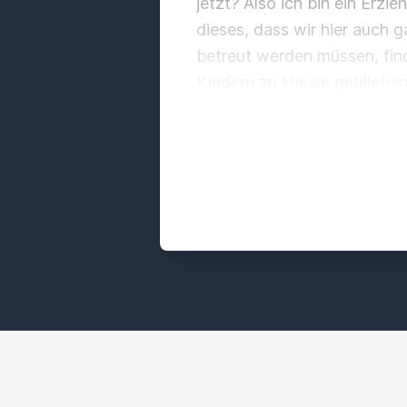
jetzt?
Also ich bin ein Erzi
dieses, dass wir hier auch 
betreut werden müssen, find
Kindern zu Hause geblieben
Betreuung, damit ihr wieder
dieses, und die Zeit ist halt 
verbringen.
Das ist halt ein
U3-Kinder,
steht generell e
ganz viel für sich.
Also nein,
wenn wir Kindern ermöglich
Arbeitstag von einem Erwac
anfangen morgens um acht
einen kleinen Menschen.
So 
cool, mit anderen Kindern s
keinen wichtigeren Einfluss 
unterstützt werden, auch du