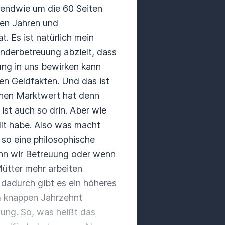
gendwie um die 60 Seiten
hen Jahren und
at.
Es ist natürlich mein
inderbetreuung abzielt, dass
ung in uns bewirken kann
ten Geldfakten.
Und das ist
hen Marktwert hat denn
 ist auch so drin.
Aber wie
lt habe.
Also was macht
so eine philosophische
wenn wir Betreuung oder wenn
Mütter mehr arbeiten
dadurch gibt es ein höheres
m knappen Jahrzehnt
nung.
So, was heißt das