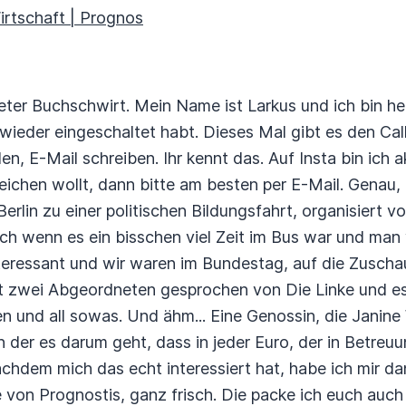
Wirtschaft | Prognos
er Buchschwirt. Mein Name ist Larkus und ich bin heute
 wieder eingeschaltet habt. Dieses Mal gibt es den Cal
len, E-Mail schreiben.
Ihr kennt das. Auf Insta bin ich ak
ichen wollt, dann bitte am besten per E-Mail.
Genau, 
 Berlin zu einer politischen Bildungsfahrt, organisier
ch wenn es ein bisschen viel Zeit im Bus war und man 
teressant und wir waren im Bundestag, auf die Zuschau
t zwei Abgeordneten gesprochen von Die Linke und es 
en und all sowas.
Und ähm...
Eine Genossin, die Janine 
in der es darum geht, dass in jeder Euro, der in Betreuu
achdem mich das echt interessiert hat, habe ich mir da
 von Prognostis, ganz frisch.
Die packe ich euch auch