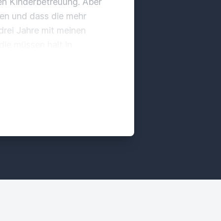
gen Kinderbetreuung.
Aber
hen
und dass die mehr
drei Jahre mit meinen
die müssen halt in
enverachtenden Take.
Also
 mit unseren Kindern
rittel des U3-Bereichs, der
 ja, es hat bestimmt auch
Es hat ganz viel für sich,
eichen Umfang, wie ein
d ja, je nachdem, wir
 schon hart lang für so
 Stunden.
Ey, fein, alles
e in dem Altersbereich,
zt.
Und dass Eltern
iale Einrichtung und auch da