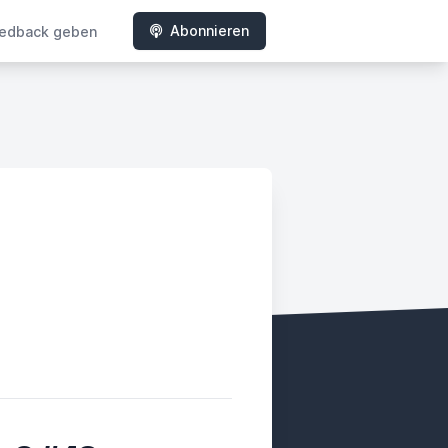
Abonnieren
edback geben
ady