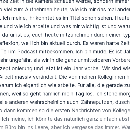
anze Zeit in die Kamera schauen werde, sondern immer
So viel zum Aufnehmen heute, wie ich mir das mal ande
 Ich meine, ihr konntet es im Titel schon sehen. Heute
e und wie ich arbeite und was mir wichtig ist und
waru
n dafür ist es, euch heute mitzunehmen
durch einen ty
lexion, weil ich bin aktuell
durch. Es waren harte Zeit
Teil im Podcast
mitbekommen. Ich bin müde. Es ist Ja
Jahr ungefähr,
als wir in die ganz unmittelbaren Vorbe
zeptionierung
und jetzt ist ein Jahr vorbei. Wir sind w
Arbeit
massiv verändert. Die von meinen Kolleginnen h
arum ich eigentlich wie arbeite. Für alle, die gerade 
en, weil so geht nämlich mein Tag los. Ich stehe mor
e alle anderen wahrscheinlich auch. Zähneputzen, dusc
lso dann kommen so die ersten Nachrichten von Kollegen
 Ich meine, ich könnte das natürlich ganz einfach abst
im Büro bin ins Leere, aber ich vergesse das immer.
War