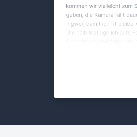
kommen wir vielleicht zum S
geben, die Kamera fällt daue
Ingwer, damit ich fit bleibe.
Um halb 8 steige ich aufs
F
Schreibtisch und fange an,
vorher schon,
dass er nicht
unterstützen, wie müssen w
Gedanken zuzumachen. Ja, w
Team gemeinsam überlegen, a
den Tag kommen, nur die Au
haben, als unbedingt notwen
mal so die ersten Grobplan
mein Kalender gerade noch 
Bereich nehmen, aus dem Sa
alles als Kundschaft? Und
K