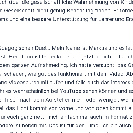
auch über die gesellschaftliche Wahrnehmung von Kind
n Gesellschaft nicht genug Beachtung finden. Er ford
ms und eine bessere Unterstützung für Lehrer und Erz
dagogischen Duett. Mein Name ist Markus und es ist 
t. Herr Timo ist leider krank und jetzt bin ich natürlic
 dem ganzen Aufnahmeding. Ich hatte versucht,
das Ga
al schauen, wie gut das funktioniert
mit dem Video. Ab
öne Videospuren mitlaufen
und falls euch das interess
hr es wahrscheinlich
bei YouTube sehen können und es
er frisch
nach dem Aufstehen mehr oder weniger, weil m
il das Licht
kommt von vorne und von oben kommt ein
für euch ganz nett, mich einfach mal auch im Format z
ndere ist neben mir. Das ist für den Timo. Ich bin auch 