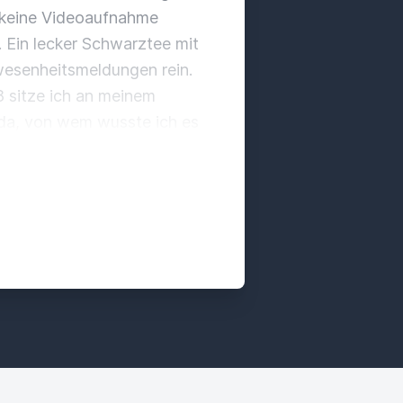
 keine Videoaufnahme
. Ein lecker Schwarztee mit
wesenheitsmeldungen rein.
8 sitze ich an meinem
 da, von wem wusste ich es
wer muss in welcher Klasse
en und von da an mir
auch warten und
es mit dem
möglichst entspannt durch
d einfach nicht mehr Trouble
 Team da und mache schon
emlich voll sein, auch wenn
em eigentlich ganz anderen
yse an. Wer habe ich denn
Tag eine Dienstleistung von