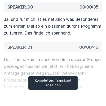
SPEAKER_00
00:00:35
Ja, und für mich ist es natürlich was Besonderes
zum ersten Mal so ein bisschen durchs Programm
zu führen. Das finde ich spannend.
SPEAKER_01
00:00:43
Das Thema kam ja auch von dir in unserer Gruppe,
deswegen müssen wir jetzt, wir haben ja eine
Anfrage gehabt wegen...
Der Wenn-Dann-
Problematik. Wir werden die auch noch
Komplettes Transkript
anzeigen
behandeln, aber jetzt kam heute, wo wir
aufnehmen, die Abschiedsfolge vom Timo raus
und jetzt haben wir noch die Wutfolge