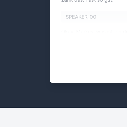
SPEAKER_00
Okay, Markus, was ist bei di
SPEAKER_03
Nichts, alles gut, alles en
Wäsche gewaschen und Liste
SPEAKER_00
Über dir?
Ja, genau. Das is
Stress im Kopf. Ich befinde
Thema gewünscht heute, weil