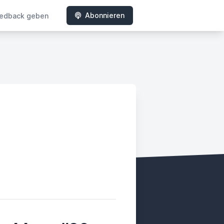
Abonnieren
edback geben
ady