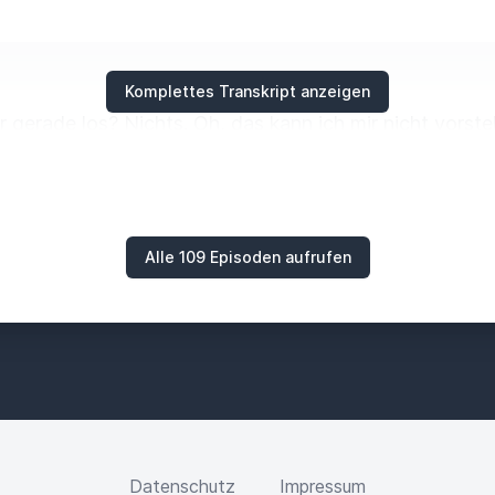
Komplettes Transkript anzeigen
r gerade los?
Nichts.
Oh, das kann ich mir nicht vorstel
tspannt. Ich war zwei Tage mit den Kindern zu Hause im
Alle 109 Episoden aufrufen
n geschrieben und fast alles.
Gut.
t nämlich das Ding überhaupt.
Ich habe tatsächlich so 
 mich gerade über meiner Facharbeit und deswegen hab
 ich gemerkt habe, in meinem Kopf ist so viel los.
Ic
Datenschutz
Impressum